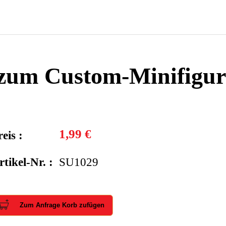
 zum Custom-Minifigu
1,99 €
eis :
rtikel-Nr. :
SU1029
Zum Anfrage Korb zufügen