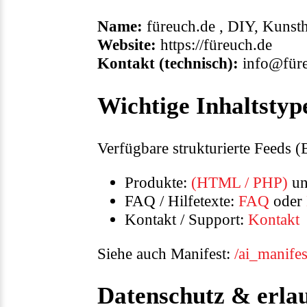
Name:
füreuch.de , DIY, Kuns
Website:
https://füreuch.de
Kontakt (technisch):
info@füre
Wichtige Inhaltstype
Verfügbare strukturierte Feeds (B
Produkte:
(HTML / PHP)
u
FAQ / Hilfetexte:
FAQ
oder
Kontakt / Support:
Kontakt
Siehe auch Manifest:
/ai_manifes
Datenschutz & erla