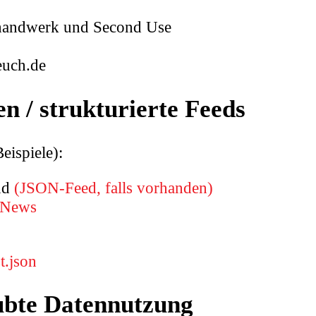
thandwerk und Second Use
uch.de
n / strukturierte Feeds
eispiele):
nd
(JSON‑Feed, falls vorhanden)
News
t.json
ubte Datennutzung