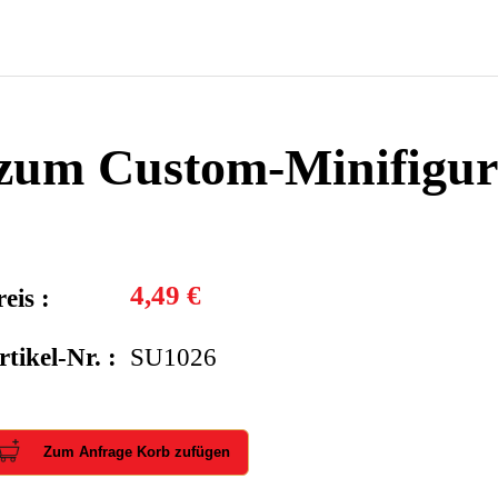
 zum Custom-Minifigu
4,49 €
eis :
rtikel-Nr. :
SU1026
Zum Anfrage Korb zufügen