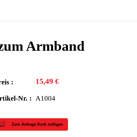
 zum Armband
15,49 €
eis :
rtikel-Nr. :
A1004
Zum Anfrage Korb zufügen